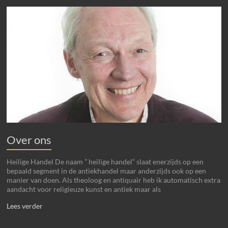
Over ons
Heilige Handel De naam ” heilige handel” slaat enerzijds op een
bepaald segment in de antiekhandel maar anderzijds ook op een
manier van doen. Als theoloog en antiquair heb ik automatisch extra
aandacht voor religieuze kunst en antiek maar als
Lees verder