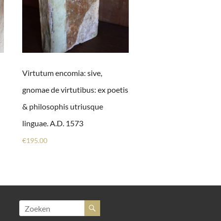
Virtutum encomia: sive,
gnomae de virtutibus: ex poetis
& philosophis utriusque
linguae. A.D. 1573
€
195.00