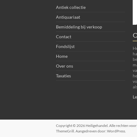
Antiek collectie
Antiquariaat
Bemiddeling bij verkoop
O
Contact
Fondslijst
He
ha
Home
be
ma
Over ons
va
he
Taxaties
vo
al
Le
Copyright © 2026
Heiligehandel
. Alle rechten vo
ThemeGrill. Aangedreven door:
WordPress
.