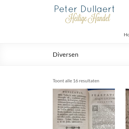
Ga
naar
Heiligehandel
de
inhoud
Welkom
op
H
Heiligehandel.com
Diversen
Toont alle 16 resultaten