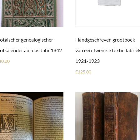
otaischer genealogischer
Handgeschreven grootboek
ofkalender auf das Jahr 1842
van een Twentse textielfabriek
1921-1923
40.00
€
125.00