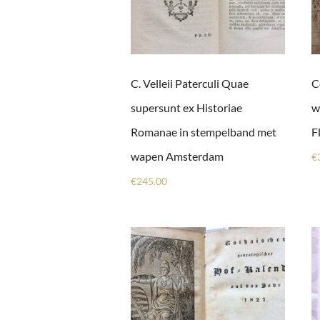
C. Velleii Paterculi Quae
C
supersunt ex Historiae
w
Romanae in stempelband met
F
wapen Amsterdam
€
€
245.00