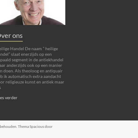
ver ons
ilige Handel De naam ” heilige
ndel” slaat enerzijds op een
paald segment in de antiekhandel
ar anderzijds ook op een manier
n doen. Als theoloog en antiquair
b ik automatisch extra aandacht
or religieuze kunst en antiek maar
s
es verder
orbehouden. Thema
Spacious
door