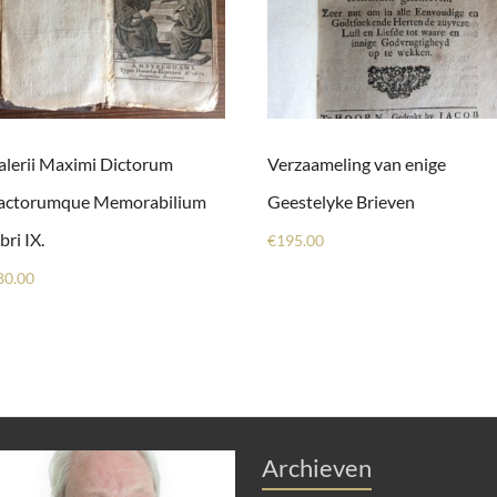
alerii Maximi Dictorum
Verzaameling van enige
actorumque Memorabilium
Geestelyke Brieven
bri IX.
€
195.00
80.00
Archieven