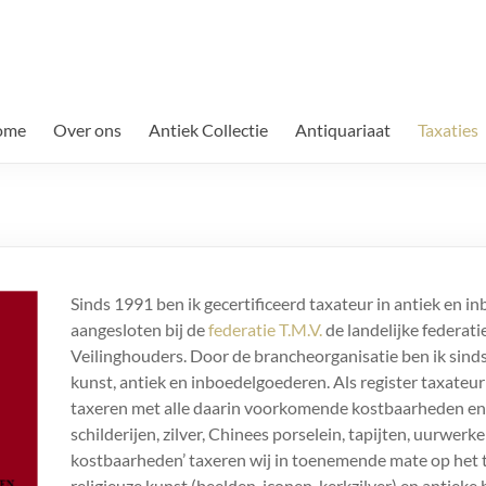
ome
Over ons
Antiek Collectie
Antiquariaat
Taxaties
Sinds 1991 ben ik gecertificeerd taxateur in antiek en i
aangesloten bij de
federatie T.M.V.
de landelijke federat
Veilinghouders. Door de brancheorganisatie ben ik sinds
kunst, antiek en inboedelgoederen. Als register taxateu
taxeren met alle daarin voorkomende kostbaarheden en 
schilderijen, zilver, Chinees porselein, tapijten, uurwerk
kostbaarheden’ taxeren wij in toenemende mate op het te
religieuze kunst (beelden, iconen, kerkzilver) en antieke