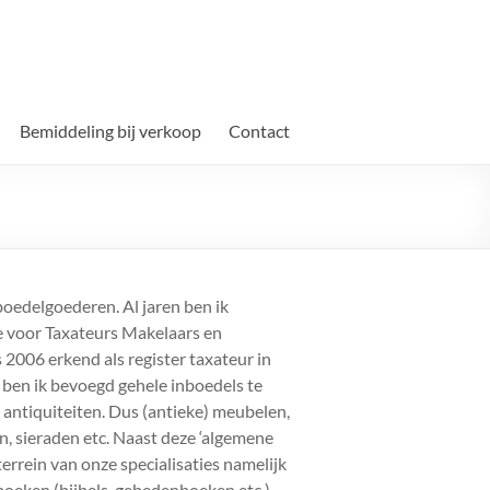
Bemiddeling bij verkoop
Contact
nboedelgoederen. Al jaren ben ik
ie voor Taxateurs Makelaars en
 2006 erkend als register taxateur in
r ben ik bevoegd gehele inboedels te
antiquiteiten. Dus (antieke) meubelen,
en, sieraden etc. Naast deze ‘algemene
rrein van onze specialisaties namelijk
 boeken (bijbels, gebedenboeken etc.)