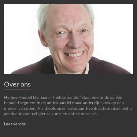
Over ons
Heilige Handel De naam ” heilige handel” slaat enerzijds op een
bepaald segment in de antiekhandel maar anderzijds ook op een
manier van doen. Als theoloog en antiquair heb ik automatisch extra
aandacht voor religieuze kunst en antiek maar als
Lees verder