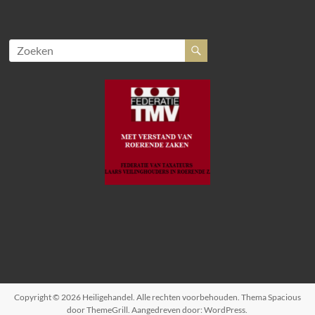
Copyright © 2026
Heiligehandel
. Alle rechten voorbehouden. Thema
Spacious
door ThemeGrill. Aangedreven door:
WordPress
.