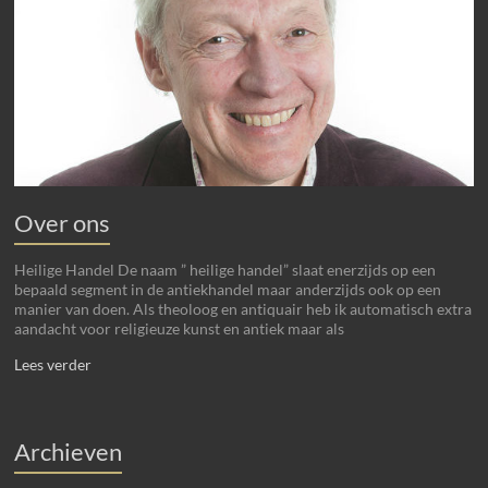
Over ons
Heilige Handel De naam ” heilige handel” slaat enerzijds op een
bepaald segment in de antiekhandel maar anderzijds ook op een
manier van doen. Als theoloog en antiquair heb ik automatisch extra
aandacht voor religieuze kunst en antiek maar als
Lees verder
Archieven