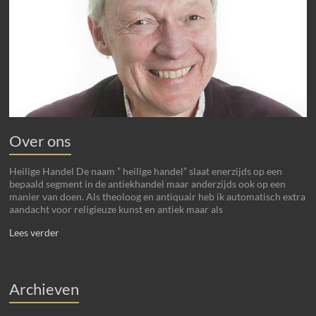
Over ons
Heilige Handel De naam ” heilige handel” slaat enerzijds op een
bepaald segment in de antiekhandel maar anderzijds ook op een
manier van doen. Als theoloog en antiquair heb ik automatisch extra
aandacht voor religieuze kunst en antiek maar als
Lees verder
Archieven