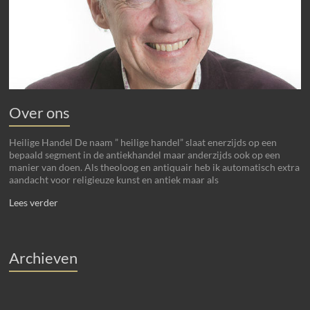
Over ons
Heilige Handel De naam ” heilige handel” slaat enerzijds op een
bepaald segment in de antiekhandel maar anderzijds ook op een
manier van doen. Als theoloog en antiquair heb ik automatisch extra
aandacht voor religieuze kunst en antiek maar als
Lees verder
Archieven