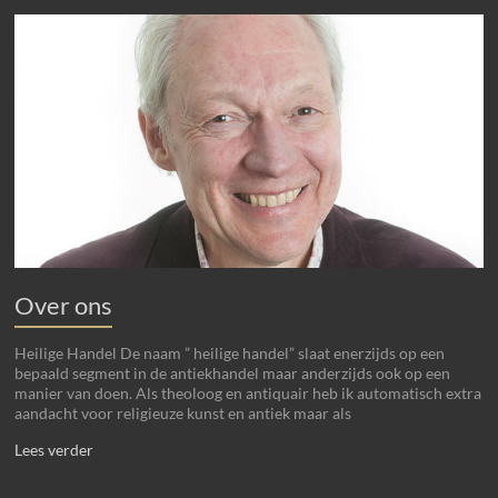
Over ons
Heilige Handel De naam ” heilige handel” slaat enerzijds op een
bepaald segment in de antiekhandel maar anderzijds ook op een
manier van doen. Als theoloog en antiquair heb ik automatisch extra
aandacht voor religieuze kunst en antiek maar als
Lees verder