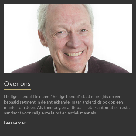
Over ons
Heilige Handel De naam ” heilige handel” slaat enerzijds op een
bepaald segment in de antiekhandel maar anderzijds ook op een
manier van doen. Als theoloog en antiquair heb ik automatisch extra
aandacht voor religieuze kunst en antiek maar als
Lees verder