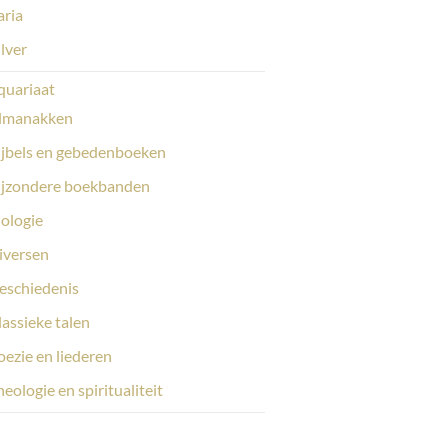
aria
ilver
quariaat
lmanakken
ijbels en gebedenboeken
ijzondere boekbanden
iologie
iversen
eschiedenis
lassieke talen
oezie en liederen
eologie en spiritualiteit