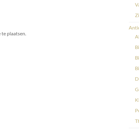
V
Z
Anti
 te plaatsen.
A
B
B
B
D
G
K
P
Th