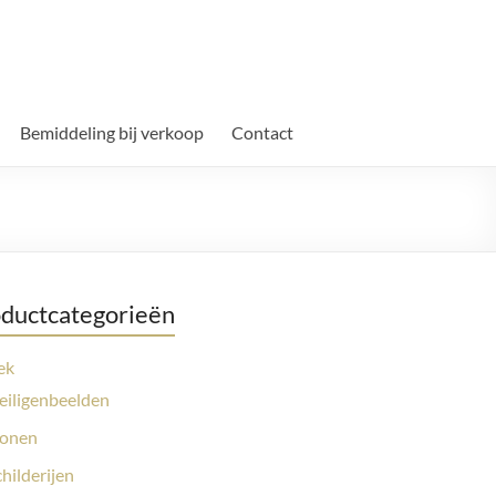
Bemiddeling bij verkoop
Contact
ductcategorieën
ek
eiligenbeelden
conen
childerijen