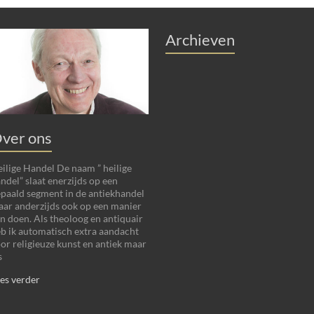
Archieven
ver ons
ilige Handel De naam ” heilige
ndel” slaat enerzijds op een
paald segment in de antiekhandel
ar anderzijds ook op een manier
n doen. Als theoloog en antiquair
b ik automatisch extra aandacht
or religieuze kunst en antiek maar
s
es verder