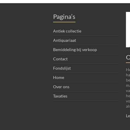
Pagina’s
Antiek collectie
Antiquariaat
Bemiddeling bij verkoop
O
Contact
Fondslijst
He
ha
Home
be
ma
Over ons
va
he
Taxaties
vo
al
Le