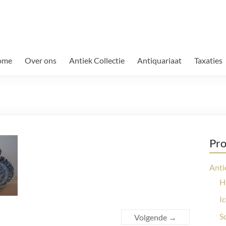
ome
Over ons
Antiek Collectie
Antiquariaat
Taxaties
Pro
Anti
H
I
S
Volgende →