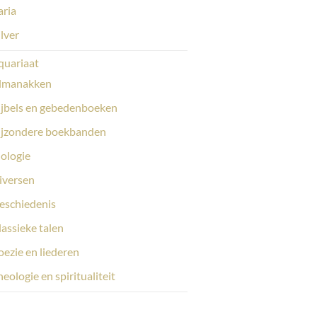
aria
ilver
quariaat
lmanakken
ijbels en gebedenboeken
ijzondere boekbanden
iologie
iversen
eschiedenis
lassieke talen
oezie en liederen
eologie en spiritualiteit