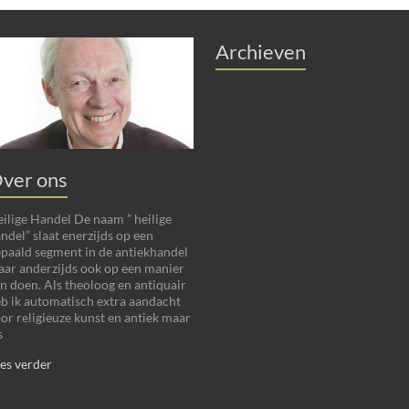
Archieven
ver ons
ilige Handel De naam ” heilige
ndel” slaat enerzijds op een
paald segment in de antiekhandel
ar anderzijds ook op een manier
n doen. Als theoloog en antiquair
b ik automatisch extra aandacht
or religieuze kunst en antiek maar
s
es verder