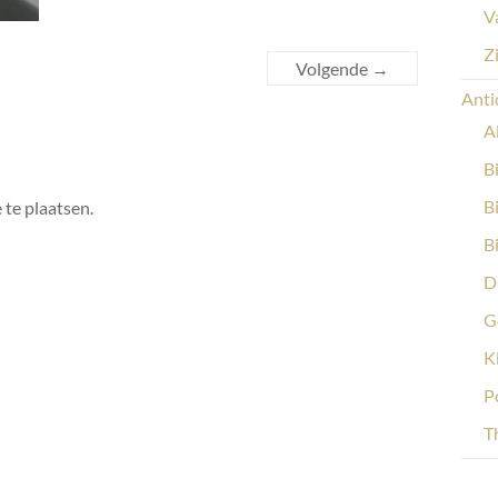
V
Z
Volgende →
Anti
A
B
B
 te plaatsen.
B
D
G
K
P
Th