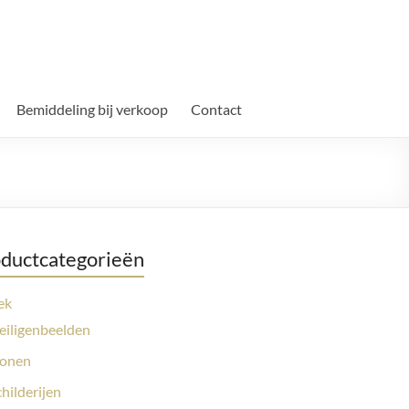
Bemiddeling bij verkoop
Contact
ductcategorieën
ek
eiligenbeelden
conen
childerijen