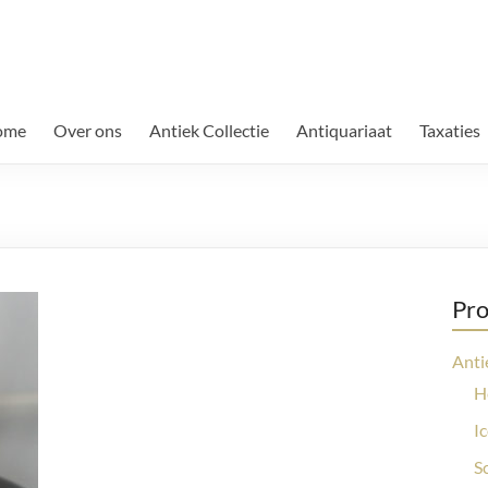
ome
Over ons
Antiek Collectie
Antiquariaat
Taxaties
Pro
Anti
H
I
S