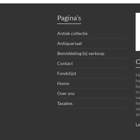
Pagina’s
Antiek collectie
Antiquariaat
Bemiddeling bij verkoop
O
Contact
Fondslijst
He
ha
Home
be
ma
Over ons
va
he
Taxaties
vo
al
Le