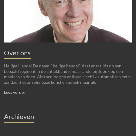
Over ons
Heilige Handel De naam ” heilige handel” slaat enerzijds op een
bepaald segment in de antiekhandel maar anderzijds ook op een
manier van doen. Als theoloog en antiquair heb ik automatisch extra
aandacht voor religieuze kunst en antiek maar als
Lees verder
Archieven