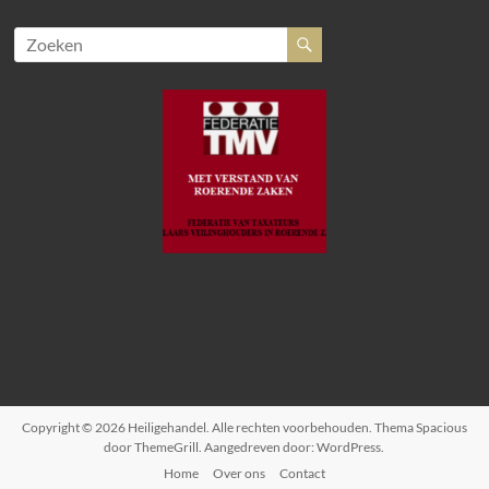
Copyright © 2026
Heiligehandel
. Alle rechten voorbehouden. Thema
Spacious
door ThemeGrill. Aangedreven door:
WordPress
.
Home
Over ons
Contact