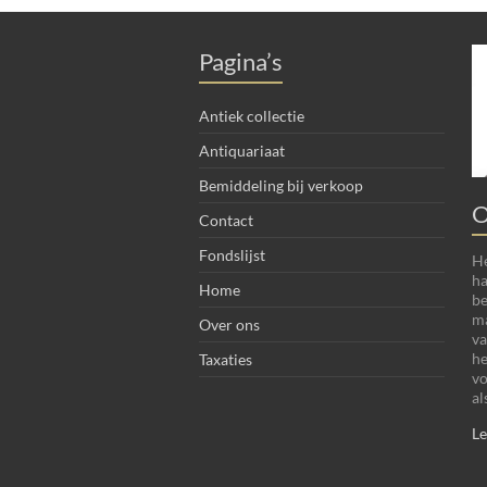
Pagina’s
Antiek collectie
Antiquariaat
Bemiddeling bij verkoop
O
Contact
Fondslijst
He
ha
Home
be
ma
Over ons
va
he
Taxaties
vo
al
Le