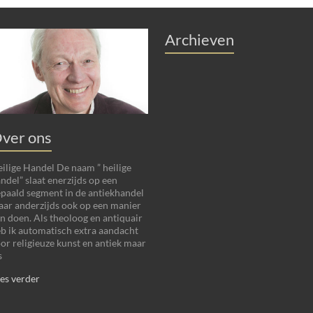
Archieven
ver ons
ilige Handel De naam ” heilige
ndel” slaat enerzijds op een
paald segment in de antiekhandel
ar anderzijds ook op een manier
n doen. Als theoloog en antiquair
b ik automatisch extra aandacht
or religieuze kunst en antiek maar
s
es verder