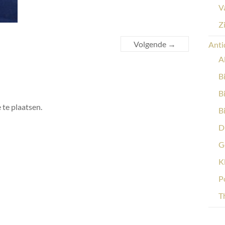
V
Z
Volgende →
Anti
A
B
B
 te plaatsen.
B
D
G
K
P
Th