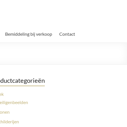
Bemiddeling bij verkoop
Contact
ductcategorieën
ek
eiligenbeelden
conen
childerijen