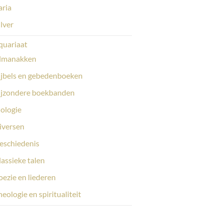
aria
ilver
quariaat
lmanakken
ijbels en gebedenboeken
ijzondere boekbanden
iologie
iversen
eschiedenis
lassieke talen
oezie en liederen
eologie en spiritualiteit