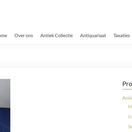
ome
Over ons
Antiek Collectie
Antiquariaat
Taxaties
Pro
Anti
H
I
S