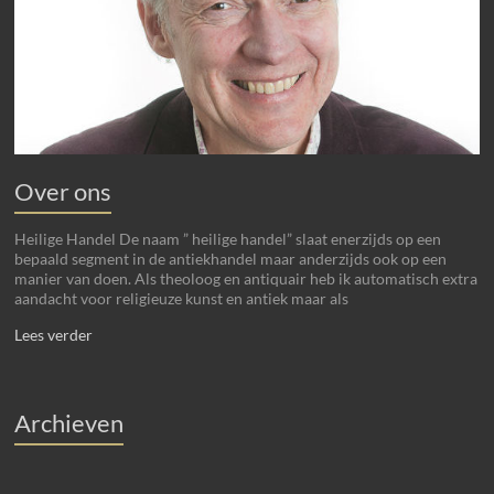
Over ons
Heilige Handel De naam ” heilige handel” slaat enerzijds op een
bepaald segment in de antiekhandel maar anderzijds ook op een
manier van doen. Als theoloog en antiquair heb ik automatisch extra
aandacht voor religieuze kunst en antiek maar als
Lees verder
Archieven