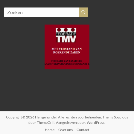
Copyright © 2026
Heiligehandel
. Alle rechten voorbehouden. Thema
Spacious
door ThemeGrill. Aangedreven door:
WordPress
.
Home
Over ons
Contact