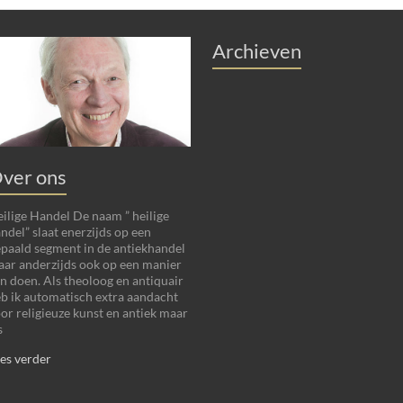
Archieven
ver ons
ilige Handel De naam ” heilige
ndel” slaat enerzijds op een
paald segment in de antiekhandel
ar anderzijds ook op een manier
n doen. Als theoloog en antiquair
b ik automatisch extra aandacht
or religieuze kunst en antiek maar
s
es verder