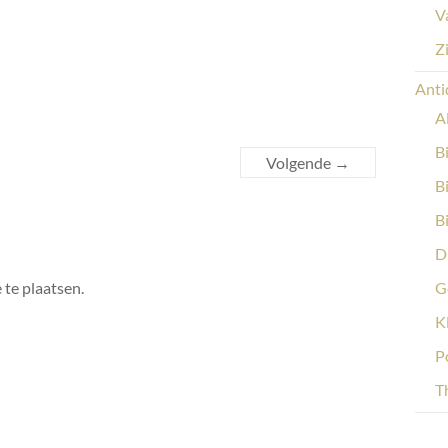
V
Z
Anti
A
B
Volgende →
B
B
D
 te plaatsen.
G
K
P
Th