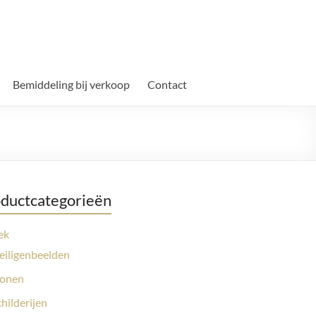
Bemiddeling bij verkoop
Contact
ductcategorieën
ek
eiligenbeelden
conen
childerijen