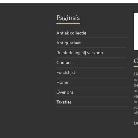
Pagina’s
Antiek collectie
Antiquariaat
Bemiddeling bij verkoop
O
Contact
Fondslijst
He
ha
Home
be
ma
Over ons
va
he
Taxaties
vo
al
Le