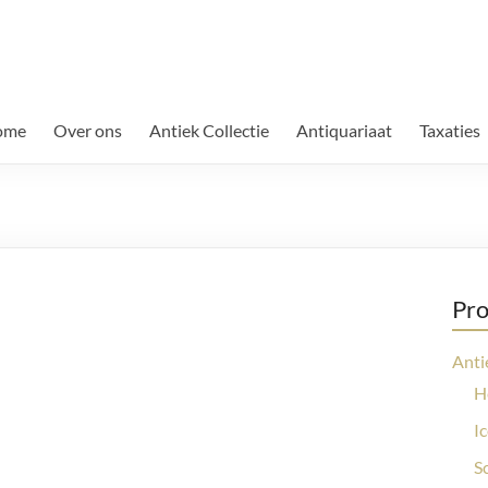
ome
Over ons
Antiek Collectie
Antiquariaat
Taxaties
Pro
Anti
H
I
S